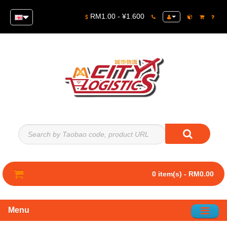
RM1.00 - ¥1.600
0 item(s) - RM0.00
Menu